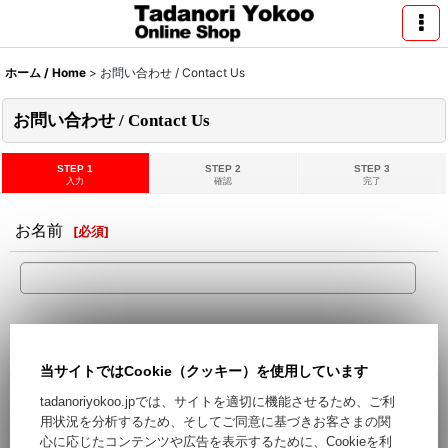
ホーム / Home
>
お問い合わせ / Contact Us
お問い合わせ / Contact Us
STEP 1
STEP 2
STEP 3
入力
確認
完了
お名前
[
必須
]
メールアドレス
[
必須
]
当サイトではCookie（クッキー）を使用しています
Hotmail,Yahooなどのフリーメールをご利用の場合、迷惑メー
tadanoriyokoo.jpでは、サイトを適切に機能させるため、ご利
ルとして処理される可能性がございます。フリーメール以外の
用状況を分析するため、そしてご同意に基づきお客さまの関
ご登録をお勧めします。
心に応じたコンテンツや広告を表示するために、Cookieを利