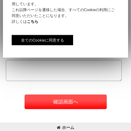
用しています。
これ以降ページを遷移した場合、すべてのCookieの利用にご
同意いただいたことになります。
件名
[
必須
]
詳しくは
こちら
お問い合わせ内容
[
必須
]
確認画面へ
ホーム