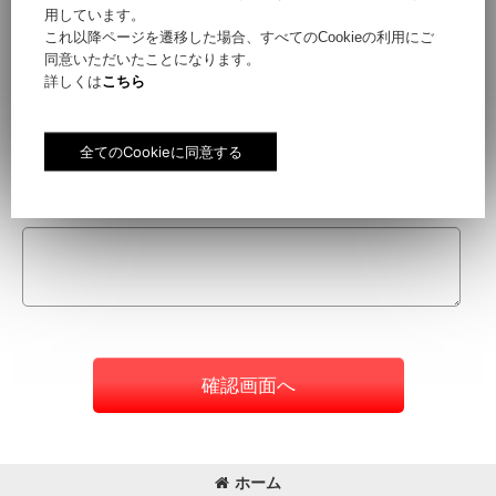
用しています。
これ以降ページを遷移した場合、すべてのCookieの利用にご
同意いただいたことになります。
件名
[
必須
]
詳しくは
こちら
お問い合わせ内容
[
必須
]
確認画面へ
ホーム