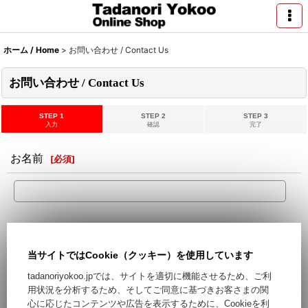
ホーム / Home
>
お問い合わせ / Contact Us
お問い合わせ / Contact Us
STEP 1
STEP 2
STEP 3
入力
確認
完了
お名前
[
必須
]
メールアドレス
[
必須
]
当サイトではCookie（クッキー）を使用しています
Hotmail,Yahooなどのフリーメールをご利用の場合、迷惑メー
tadanoriyokoo.jpでは、サイトを適切に機能させるため、ご利
ルとして処理される可能性がございます。フリーメール以外の
用状況を分析するため、そしてご同意に基づきお客さまの関
ご登録をお勧めします。
心に応じたコンテンツや広告を表示するために、Cookieを利