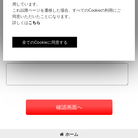
用しています。
これ以降ページを遷移した場合、すべてのCookieの利用にご
同意いただいたことになります。
件名
[
必須
]
詳しくは
こちら
お問い合わせ内容
[
必須
]
確認画面へ
ホーム