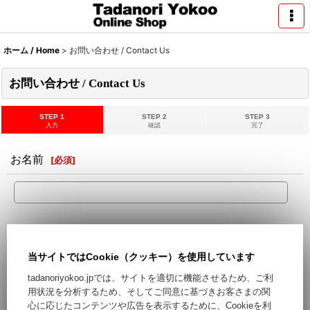
ホーム / Home
>
お問い合わせ / Contact Us
お問い合わせ / Contact Us
STEP 1
STEP 2
STEP 3
入力
確認
完了
お名前
[
必須
]
メールアドレス
[
必須
]
当サイトではCookie（クッキー）を使用しています
Hotmail,Yahooなどのフリーメールをご利用の場合、迷惑メー
tadanoriyokoo.jpでは、サイトを適切に機能させるため、ご利
ルとして処理される可能性がございます。フリーメール以外の
用状況を分析するため、そしてご同意に基づきお客さまの関
ご登録をお勧めします。
心に応じたコンテンツや広告を表示するために、Cookieを利