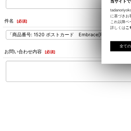
当サイトで
tadano
に基づきお
件名
[
必須
]
これ以降ペ
詳しくは
こ
お問い合わせ内容
[
必須
]