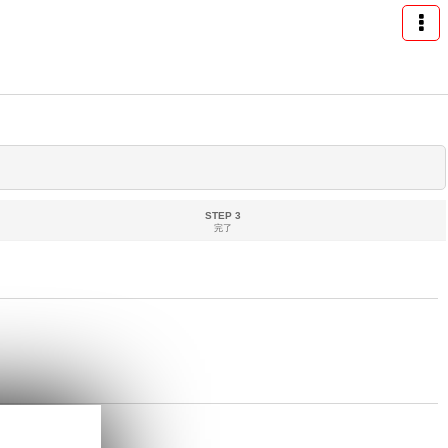
STEP 3
完了
めします。