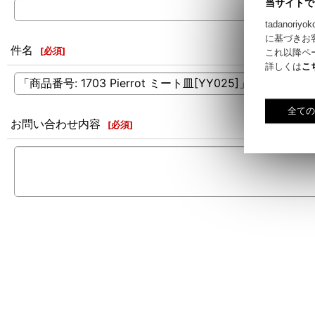
当サイトで
tadano
に基づきお
件名
[
必須
]
これ以降ペ
詳しくは
こ
お問い合わせ内容
[
必須
]