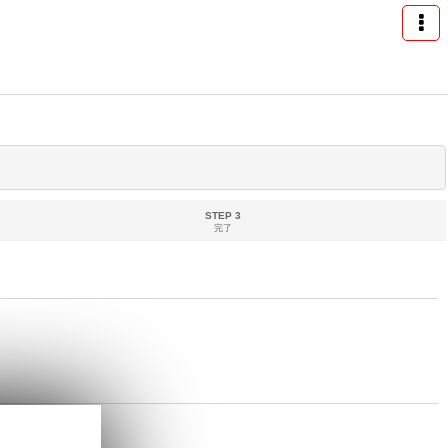
STEP 3
完了
めします。