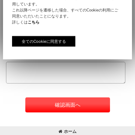
用しています。
これ以降ページを遷移した場合、すべてのCookieの利用にご
同意いただいたことになります。
件名
[
必須
]
詳しくは
こちら
お問い合わせ内容
[
必須
]
確認画面へ
ホーム