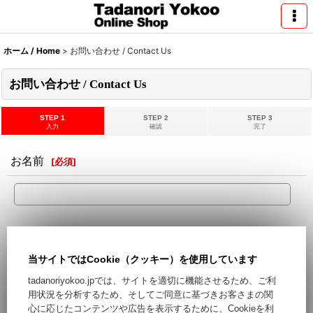
ホーム / Home
>
お問い合わせ / Contact Us
お問い合わせ / Contact Us
STEP 1
STEP 2
STEP 3
入力
確認
完了
お名前
[
必須
]
メールアドレス
[
必須
]
当サイトではCookie（クッキー）を使用しています
Hotmail,Yahooなどのフリーメールをご利用の場合、迷惑メー
tadanoriyokoo.jpでは、サイトを適切に機能させるため、ご利
ルとして処理される可能性がございます。フリーメール以外の
用状況を分析するため、そしてご同意に基づきお客さまの関
ご登録をお勧めします。
心に応じたコンテンツや広告を表示するために、Cookieを利