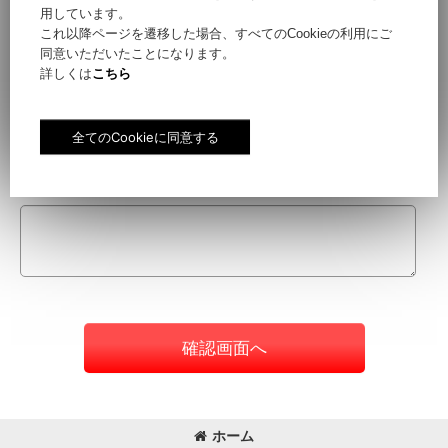
用しています。
これ以降ページを遷移した場合、すべてのCookieの利用にご
同意いただいたことになります。
件名
[
必須
]
詳しくは
こちら
お問い合わせ内容
[
必須
]
確認画面へ
ホーム