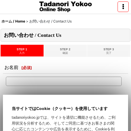
ホーム / Home
>
お問い合わせ / Contact Us
お問い合わせ / Contact Us
STEP 1
STEP 2
STEP 3
入力
確認
完了
お名前
[
必須
]
メールアドレス
[
必須
]
当サイトではCookie（クッキー）を使用しています
Hotmail,Yahooなどのフリーメールをご利用の場合、迷惑メー
tadanoriyokoo.jpでは、サイトを適切に機能させるため、ご利
ルとして処理される可能性がございます。フリーメール以外の
用状況を分析するため、そしてご同意に基づきお客さまの関
ご登録をお勧めします。
心に応じたコンテンツや広告を表示するために、Cookieを利