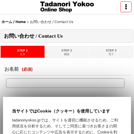
ホーム / Home
>
お問い合わせ / Contact Us
お問い合わせ / Contact Us
STEP 1
STEP 2
STEP 3
入力
確認
完了
お名前
[
必須
]
メールアドレス
[
必須
]
当サイトではCookie（クッキー）を使用しています
Hotmail,Yahooなどのフリーメールをご利用の場合、迷惑メー
tadanoriyokoo.jpでは、サイトを適切に機能させるため、ご利
ルとして処理される可能性がございます。フリーメール以外の
用状況を分析するため、そしてご同意に基づきお客さまの関
ご登録をお勧めします。
心に応じたコンテンツや広告を表示するために、Cookieを利