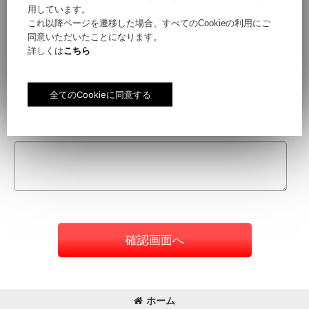
用しています。
これ以降ページを遷移した場合、すべてのCookieの利用にご
同意いただいたことになります。
件名
[
必須
]
詳しくは
こちら
お問い合わせ内容
[
必須
]
確認画面へ
ホーム