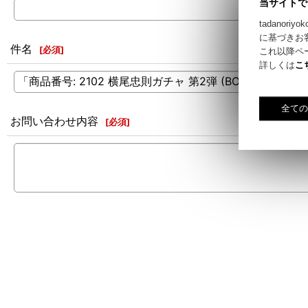
当サイトで
tadano
に基づきお
件名
[
必須
]
これ以降ペ
詳しくは
こ
お問い合わせ内容
[
必須
]