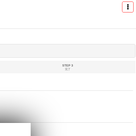
STEP 3
完了
めします。