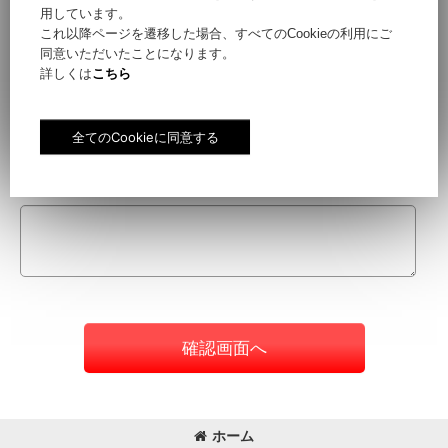
用しています。
これ以降ページを遷移した場合、すべてのCookieの利用にご
同意いただいたことになります。
件名
[
必須
]
詳しくは
こちら
お問い合わせ内容
[
必須
]
確認画面へ
ホーム