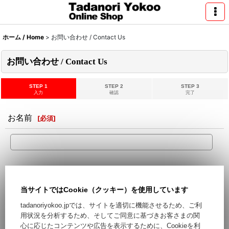
ホーム / Home
>
お問い合わせ / Contact Us
お問い合わせ / Contact Us
STEP 1
STEP 2
STEP 3
入力
確認
完了
お名前
[
必須
]
メールアドレス
[
必須
]
当サイトではCookie（クッキー）を使用しています
Hotmail,Yahooなどのフリーメールをご利用の場合、迷惑メー
tadanoriyokoo.jpでは、サイトを適切に機能させるため、ご利
ルとして処理される可能性がございます。フリーメール以外の
用状況を分析するため、そしてご同意に基づきお客さまの関
ご登録をお勧めします。
心に応じたコンテンツや広告を表示するために、Cookieを利