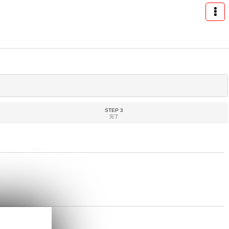
STEP 3
完了
めします。