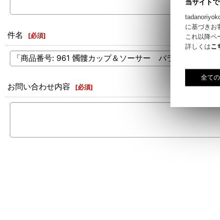
当サイトで
tadano
に基づきお
件名
[
必須
]
これ以降ペ
詳しくは
こ
お問い合わせ内容
[
必須
]