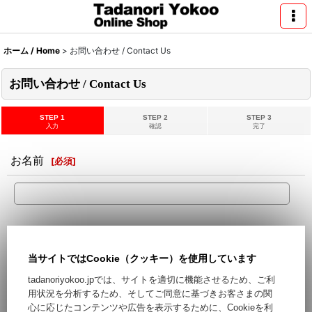
ホーム / Home
>
お問い合わせ / Contact Us
お問い合わせ / Contact Us
STEP 1
STEP 2
STEP 3
入力
確認
完了
お名前
[
必須
]
メールアドレス
[
必須
]
当サイトではCookie（クッキー）を使用しています
Hotmail,Yahooなどのフリーメールをご利用の場合、迷惑メー
tadanoriyokoo.jpでは、サイトを適切に機能させるため、ご利
ルとして処理される可能性がございます。フリーメール以外の
用状況を分析するため、そしてご同意に基づきお客さまの関
ご登録をお勧めします。
心に応じたコンテンツや広告を表示するために、Cookieを利