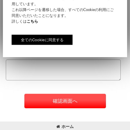
用しています。
これ以降ページを遷移した場合、すべてのCookieの利用にご
同意いただいたことになります。
件名
[
必須
]
詳しくは
こちら
お問い合わせ内容
[
必須
]
確認画面へ
ホーム