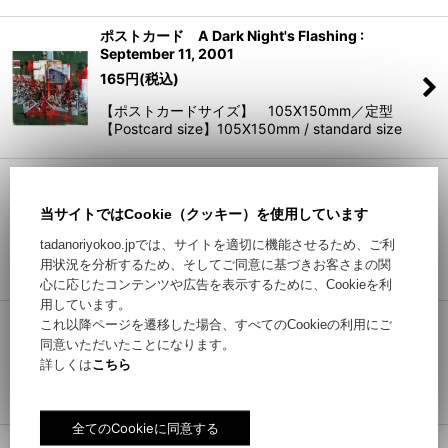
ポストカード A Dark Night's Flashing :
September 11, 2001
165
円
(税込)
【ポストカードサイズ】 105X150mm／定型
【Postcard size】105X150mm / standard size
ポストカード A Dark Night's Flashing : N city-
V
当サイトではCookie（クッキー）を使用しています
165
円
(税込)
tadanoriyokoo.jpでは、サイトを適切に機能させるため、ご利
【ポストカードサイズ】 105X150mm／定型
用状況を分析するため、そしてご同意に基づきお客さまの関
【Postcard size】105X150mm / standard size
心に応じたコンテンツや広告を表示するために、Cookieを利
用しています。
ポストカード Black Cavity
これ以降ページを遷移した場合、すべてのCookieの利用にご
165
円
(税込)
同意いただいたことになります。
詳しくは
こちら
【ポストカードサイズ】 105X150mm／定型
【Postcard size】105X150mm / standard size
ポストカード Tokyo Family