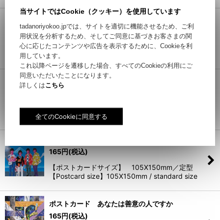
当サイトではCookie（クッキー）を使用しています
ポストカード ライオンと緑の月
tadanoriyokoo.jpでは、サイトを適切に機能させるため、ご利
165
円
(税込)
用状況を分析するため、そしてご同意に基づきお客さまの関
【ポストカードサイズ】 105X150mm／定型
心に応じたコンテンツや広告を表示するために、Cookieを利
【Postcard size】105X150mm / standard size
用しています。
これ以降ページを遷移した場合、すべてのCookieの利用にご
同意いただいたことになります。
ポストカード At Box Roots
詳しくは
こちら
165
円
(税込)
【ポストカードサイズ】 105X150mm／定型
【Postcard size】105X150mm / standard size
ポストカード ドラキュラ・ビートルズ
165
円
(税込)
【ポストカードサイズ】 105X150mm／定型
【Postcard size】105X150mm / standard size
ポストカード あなたは善意の人ですか
165
円
(税込)