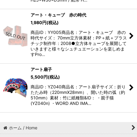
アート・キューブ 赤の時代
1,980
円
(税込)
商品ID：YY005商品名：アート・キューブ 赤の
時代サイズ： 70mm立方体素材：PP＋紙＋プラス
チック制作年：2008●立方体キューブを展開して
いきますと様々なシュチュエーションを楽しめま
すPro…
アート扇子
5,500
円
(税込)
商品ID：YZ040商品名：アート扇子サイズ：折り
たたみ時（220mmX28mm）、開いた時の弧（約
510mm）素材：竹に紙種類&ID： ・親子猫
(YZ040n) ・WORD AND IMA…
ホーム / Home