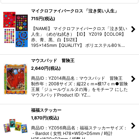
マイクロファイバークロス 「泣き笑い人生」
715
円
(税込)
【NAME】 マイクロファイバークロス「泣き笑い
人生」（めがね拭き）【ID】 YZ019【COLOR】
赤、青、黒、白【SIZE】
195×145mm【QUALITY】 ポリエステル80％…
マウスパッド 冒険王
2,640
円
(税込)
商品ID：YZ014商品名：マウスパッド 冒険王
制作年：2008サイズ：縦22ｃｍ×横17ｃｍ●冒険
王展「ジュールヴェルヌの海」をモチーフ にした
マウスパッドProduct ID: YZ…
福福ステッカー
1,870
円
(税込)
商品ID：YZ056商品名：福福ステッカーサイズ：
・Bardot ( 女性 H78×W50×D5mm / 時計
H25×W30×D3mm / 紙幣 H…