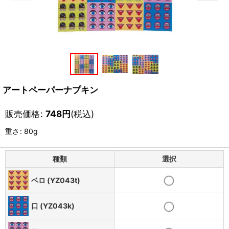
アートペーパーナプキン
販売価格
:
748
円
(税込)
重さ
:
80g
種類
選択
ベロ (YZ043t)
口 (YZ043k)