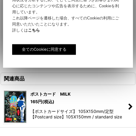
心に応じたコンテンツや広告を表示するために、Cookieを利
【ポストカードサイズ】 105X150mm/定型
用しています。
これ以降ページを遷移した場合、すべてのCookieの利用にご
【Postcard size】105X150mm / standard size
同意いただいたことになります。
詳しくは
こちら
関連商品
ポストカード MILK
165
円
(税込)
【ポストカードサイズ】 105X150mm/定型
【Postcard size】105X150mm / standard size