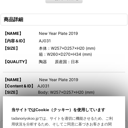
商品詳細
【NAME】
New Year Plate 2019
【内容＆ID】
AJ031
【SIZE】
本体：W257×D257×H20 (mm)
箱：W260×D270×H34 (mm)
【QUALITY】
陶器 原産国：日本
【NAME】
New Year Plate 2019
【Content & ID】
AJ031
【SIZE】
Body: W257×D257×H20 (mm)
Box：W260×D270×H34 (mm)
【QUALITY】
Pottery Country of origin: Japan]
当サイトではCookie（クッキー）を使用しています
tadanoriyokoo.jpでは、サイトを適切に機能させるため、ご利
用状況を分析するため、そしてご同意に基づきお客さまの関
関連商品