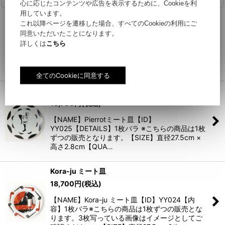
心に応じたコンテンツや広告を表示するために、Cookieを利
用しています。
The Sun
これ以降ページを遷移した場合、すべてのCookieの利用にご
11,000
円
(税込)
同意いただいたことになります。
詳しくは
こちら
【NAME】The Sun【内容＆ID】AJ032【SIZE】
本体：W268×D135×H30 (mm)箱：
W280×D290×H40 (mm)【QUA…
Pierrot ミート皿
18,700
円
(税込)
【NAME】Pierrotミート皿【ID】
YY025【DETAILS】1枚バラ ※こちらの商品は1枚
ずつの販売となります。【SIZE】直径27.5cm ×
高さ2.8cm【QUA…
Kora-ju ミート皿
18,700
円
(税込)
【NAME】Kora-ju ミート皿【ID】YY024【内
容】1枚バラ※こちらの商品は1枚ずつの販売とな
ります。3枚写っている画像はイメージとしてご