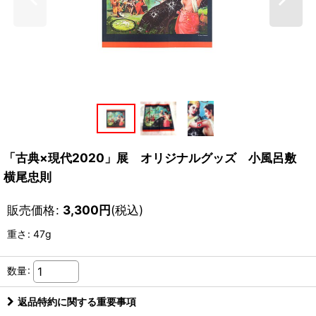
「古典×現代2020」展 オリジナルグッズ 小風呂敷
横尾忠則
販売価格
:
3,300
円
(税込)
重さ
:
47g
数量
:
返品特約に関する重要事項