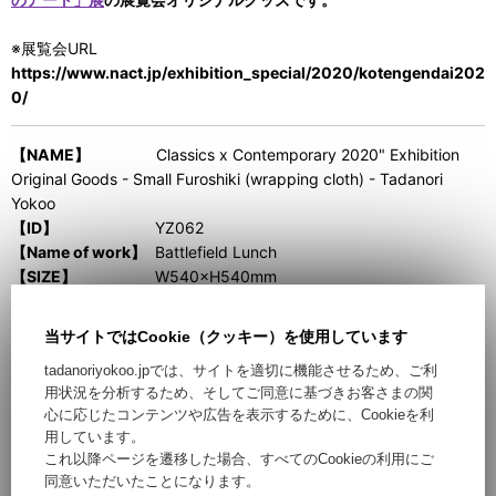
※展覧会URL
https://www.nact.jp/exhibition_special/2020/kotengendai202
0/
【NAME】
Classics x Contemporary 2020" Exhibition
Original Goods - Small Furoshiki (wrapping cloth) - Tadanori
Yokoo
【ID】
YZ062
【Name of work】
Battlefield Lunch
【SIZE】
W540×H540mm
【QUALITY】
100% cotton Origin: Japan
当サイトではCookie（クッキー）を使用しています
This product is an original item for the exhibition
"Classics x
tadanoriyokoo.jpでは、サイトを適切に機能させるため、ご利
Contemporary 2020: Japanese Art Transcending Time and
用状況を分析するため、そしてご同意に基づきお客さまの関
Space"
at the National Art Center, Tokyo.
心に応じたコンテンツや広告を表示するために、Cookieを利
用しています。
Exhibition URL
これ以降ページを遷移した場合、すべてのCookieの利用にご
https://www.nact.jp/exhibition_special/2020/kotengendai202
同意いただいたことになります。