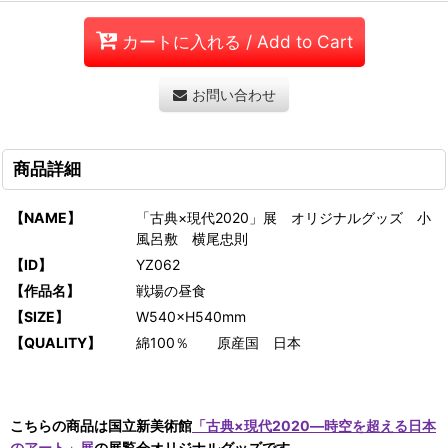
カートに入れる / Add to Cart
お問い合わせ
商品詳細
【NAME】
「古典×現代2020」展 オリジナルグッズ 小
風呂敷 横尾忠則
【ID】
YZ062
【作品名】
戦場の昼食
【SIZE】
W540×H540mm
【QUALITY】
綿100％ 原産国 日本
こちらの商品は国立新美術館
「古典×現代2020―時空を超える日本
のアート」展
の展覧会オリジナルグッズです。