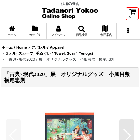
戦場の昼食
カート
ホーム
カテゴリ
マイページ
商品検索
ご利用案内
ホーム / Home
>
アパレル / Apparel
>
タオル, スカーフ, 手ぬぐい / Towel, Scarf, Tenugui
>
「古典×現代2020」展 オリジナルグッズ 小風呂敷 横尾忠則
「古典×現代2020」展 オリジナルグッズ 小風呂敷
横尾忠則