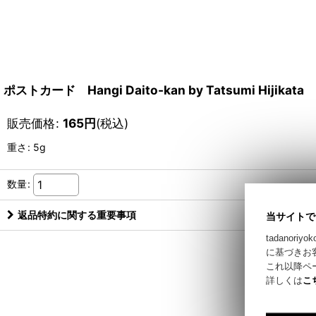
ポストカード Hangi Daito-kan by Tatsumi Hijikata
販売価格
:
165
円
(税込)
重さ
:
5g
数量
:
返品特約に関する重要事項
当サイトで
tadano
に基づきお
これ以降ペ
詳しくは
こ