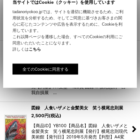
当サイトではCookie（クッキー）を使用しています
【商品ID】YB104【商品名】図録 兵庫県立横尾
tadanoriyokoo.jpでは、サイトを適切に機能させるため、ご利
救急病院展【発行】横尾忠則現代美術館【発刊
用状況を分析するため、そしてご同意に基づきお客さまの関
日】2020年3月発売【判型】A4変形 128頁 ハ
心に応じたコンテンツや広告を表示するために、Cookieを利
ードカバー 図録≪ 兵庫県立横尾救急病院展 ≫
用しています。
2020…
これ以降ページを遷移した場合、すべてのCookieの利用にご
同意いただいたことになります。
図録 横尾忠則 自我自損展 ゲストキュレータ
詳しくは
こちら
ー：横尾忠則
2,500
円
(税込)
【商品ID】YB101【商品名】図録 横尾忠則 自
我自損展 ゲストキュレーター：横尾忠則【発
行】横尾忠則現代美術館【発刊日】2019年9月発
売【判型】A4変型 120頁 図録≪ 横尾忠則 自
我自損展 …
図録 人食いザメと金髪美女 笑う横尾忠則展
2,500
円
(税込)
【商品ID】YB100【商品名】図録 人食いザメと
金髪美女 笑う横尾忠則展【発行】横尾忠則現代
美術館【発刊日】2019年5月発売【判型】A4変