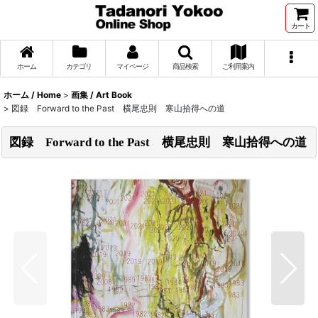
カート
ホーム
カテゴリ
マイページ
商品検索
ご利用案内
ホーム / Home
>
画集 / Art Book
>
図録 Forward to the Past 横尾忠則 寒山拾得への道
図録 Forward to the Past 横尾忠則 寒山拾得への道