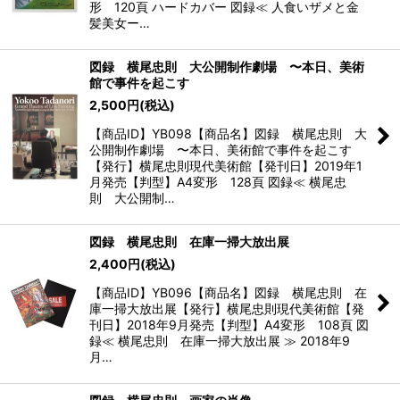
形 120頁 ハードカバー 図録≪ 人食いザメと金
髪美女ー…
図録 横尾忠則 大公開制作劇場 〜本日、美術
館で事件を起こす
2,500
円
(税込)
【商品ID】YB098【商品名】図録 横尾忠則 大
公開制作劇場 〜本日、美術館で事件を起こす
【発行】横尾忠則現代美術館【発刊日】2019年1
月発売【判型】A4変形 128頁 図録≪ 横尾忠
則 大公開制…
図録 横尾忠則 在庫一掃大放出展
2,400
円
(税込)
【商品ID】YB096【商品名】図録 横尾忠則 在
庫一掃大放出展【発行】横尾忠則現代美術館【発
刊日】2018年9月発売【判型】A4変形 108頁 図
録≪ 横尾忠則 在庫一掃大放出展 ≫ 2018年9
月…