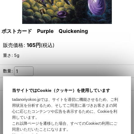
ポストカード Purple Quickening
販売価格
:
165
円
(税込)
重さ
:
5g
数量
:
返品特約に関する重要事項
当サイトではCookie（クッキー）を使用しています
tadanoriyokoo.jpでは、サイトを適切に機能させるため、ご利
カートに入れる / Add to Cart
用状況を分析するため、そしてご同意に基づきお客さまの関
心に応じたコンテンツや広告を表示するために、Cookieを利
用しています。
お問い合わせ
これ以降ページを遷移した場合、すべてのCookieの利用にご
同意いただいたことになります。