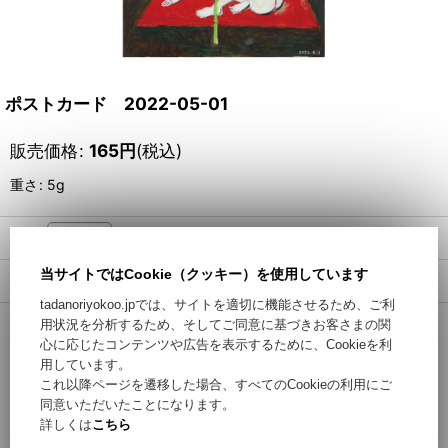
ポストカード 2022-05-01
販売価格
:
165
円
(税込)
重さ
:
5g
数量
:
当サイトではCookie（クッキー）を使用しています
返品特約に関する重要事項
tadanoriyokoo.jpでは、サイトを適切に機能させるため、ご利
用状況を分析するため、そしてご同意に基づきお客さまの関
カートに入れる / Add to Cart
心に応じたコンテンツや広告を表示するために、Cookieを利
用しています。
これ以降ページを遷移した場合、すべてのCookieの利用にご
お問い合わせ
同意いただいたことになります。
詳しくは
こちら