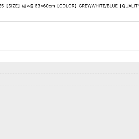
【SIZE】縦×横 63×60cm【COLOR】GREY/WHITE/BLUE【QUALI