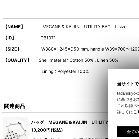
【NAME】
MEGANE & KAIJIN UTILITY BAG L size
【ID】
TB1071
【SIZE】
W380×H245×D50 mm, handle W39×700〜120
【QUALITY】
Shell material : Cotton 50% , Linen 50%
Lining : P
olyester 100%
当サイトで
tadano
に基づきお
関連商品
これ以降ペ
詳しくは
こ
バッグ MEGANE & KAIJIN UTILITY BAG Sサイズ
13,200
円
(税込)