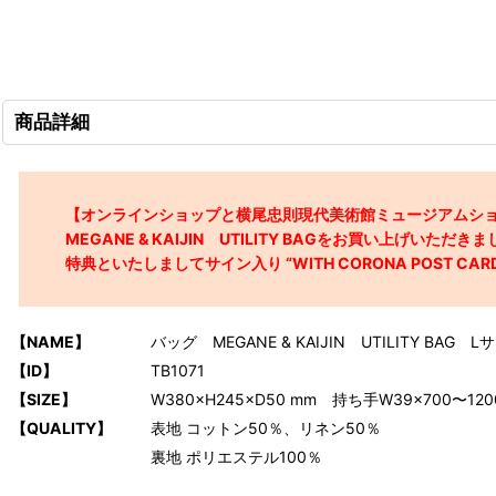
商品詳細
【オンラインショップと横尾忠則現代美術館ミュージアムシ
MEGANE & KAIJIN UTILITY BAGをお買い上げいただ
特典といたしましてサイン入り “WITH CORONA POST CA
【NAME】
バッグ MEGANE & KAIJIN UTILITY BAG 
【ID】
TB1071
【SIZE】
W380×H245×D50 mm 持ち手W39×700〜120
【QUALITY】
表地 コットン50％、リネン50％
裏地 ポリエステル100％