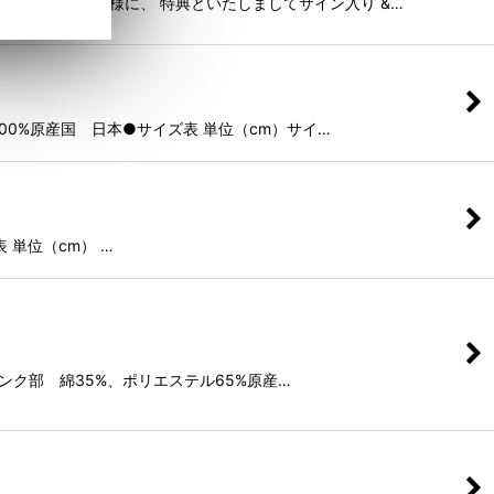
げいただきましたお客様に、 特典といたしましてサイン入り &…
Y】綿100%原産国 日本●サイズ表 単位（cm）サイ…
ズ表 単位（cm） …
ン3%ピンク部 綿35%、ポリエステル65%原産…