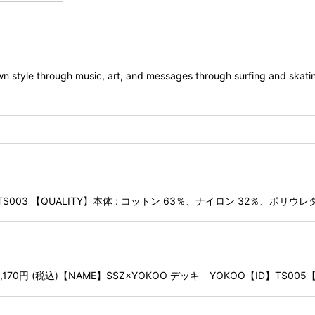
n style through music, art, and messages through surfing and skatin
TS003 【QUALITY】本体 : コットン 63％、ナイロン 32％、ポリウレタ
6,170円 (税込)【NAME】SSZ×YOKOO デッキ YOKOO【ID】TS005