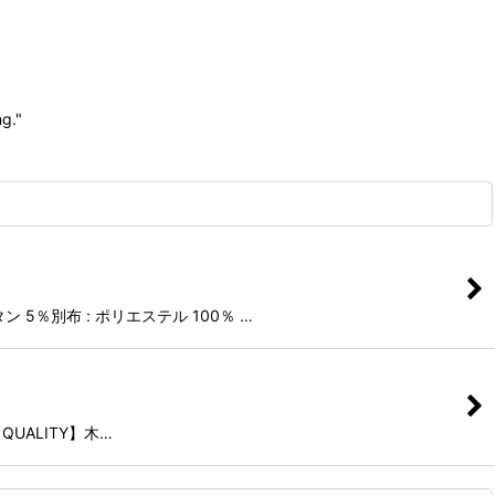
g."
ン 5％別布 : ポリエステル 100％ …
【QUALITY】木…