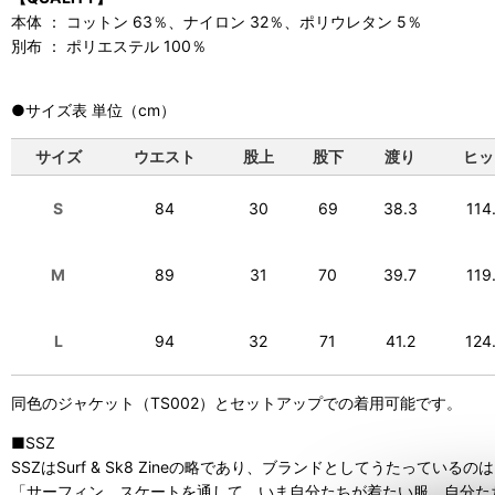
本体 ： コットン 63％、ナイロン 32％、ポリウレタン 5％
別布 ： ポリエステル 100％
●サイズ表 単位（cm）
サイズ
ウエスト
股上
股下
渡り
ヒッ
S
69
38.3
114
84
30
M
70
39.7
119
89
31
L
32
71
41.2
124
94
同色のジャケット（TS002）とセットアップでの着用可能です。
■SSZ
SSZはSurf & Sk8 Zineの略であり、ブランドとしてうたっているのは
「サーフィン、スケートを通して、いま自分たちが着たい服、自分た