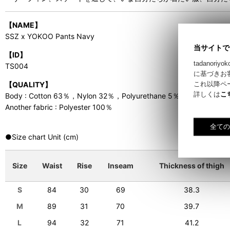
【NAME】
SSZ x YOKOO Pants Navy
当サイトで
【ID】
tadano
TS004
に基づきお
これ以降ペ
【QUALITY】
詳しくは
こ
Body : Cotton 63％，Nylon 32％，Polyurethane 5％
Another fabric : Polyester 100％
●
Size chart Unit (cm)
Size
Waist
Rise
Inseam
Thickness of thigh
S
84
30
69
38.3
M
89
31
70
39.7
L
94
32
71
41.2