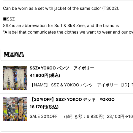
Can be worn as a set with jacket of the same color (TS002).
■SSZ
SSZ is an abbreviation for Surf & Sk8 Zine, and the brand is
"A label that communicates the clothes we want to wear and our ow
関連商品
SSZ×YOKOO パンツ アイボリー
41,800
円
(税込)
【NAME】 SSZ & YOKOO パンツ アイボリー 【ID】
【30％OFF】SSZ×YOKOO デッキ YOKOO
16,170
円
(税込)
SALE 30%OFF （値引き額：6,930円）23,100円→1