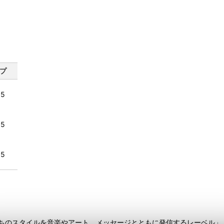
プ
.5
.5
.5
ちのスタイルを音楽やアート、メッセージとともに発信するレーベル」