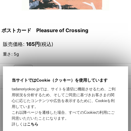
ポストカード Pleasure of Crossing
販売価格
:
165
円
(税込)
重さ
:
5g
数量
:
当サイトではCookie（クッキー）を使用しています
返品特約に関する重要事項
tadanoriyokoo.jpでは、サイトを適切に機能させるため、ご利
用状況を分析するため、そしてご同意に基づきお客さまの関
カートに入れる / Add to Cart
心に応じたコンテンツや広告を表示するために、Cookieを利
用しています。
これ以降ページを遷移した場合、すべてのCookieの利用にご
お問い合わせ
同意いただいたことになります。
詳しくは
こちら