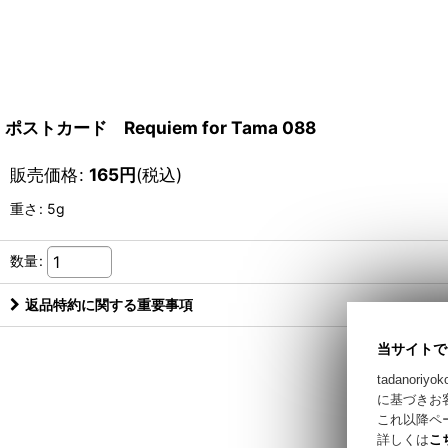
ポストカード Requiem for Tama 088
販売価格
:
165
円
(税込)
重さ
:
5g
数量
:
返品特約に関する重要事項
当サイトで
tadano
に基づきお
これ以降ペ
詳しくは
こ