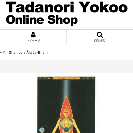
マイページ
商品検索
 Shambala Ākāśa-Bhūmi