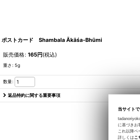
ポストカード Shambala Ākāśa-Bhūmi
販売価格
:
165
円
(税込)
重さ
:
5g
数量
:
返品特約に関する重要事項
当サイトで
tadano
に基づきお
これ以降ペ
詳しくは
こ