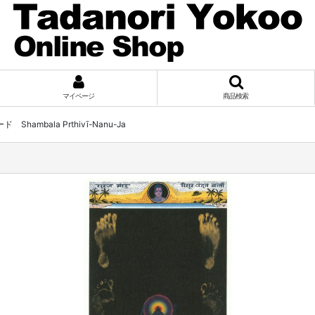
マイページ
商品検索
Shambala Prthivī-Nanu-Ja