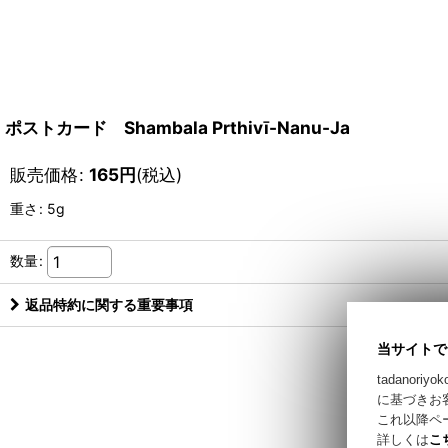
ポストカード Shambala Prthivī-Nanu-Ja
販売価格
:
165
円
(税込)
重さ
:
5g
数量
:
返品特約に関する重要事項
当サイトで
tadano
に基づきお
これ以降ペ
詳しくは
こ