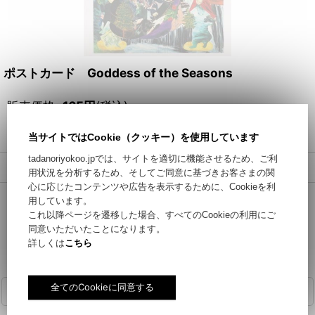
ポストカード Goddess of the Seasons
販売価格
:
165
円
(税込)
重さ
:
5g
当サイトではCookie（クッキー）を使用しています
tadanoriyokoo.jpでは、サイトを適切に機能させるため、ご利
返品特約に関する重要事項
用状況を分析するため、そしてご同意に基づきお客さまの関
心に応じたコンテンツや広告を表示するために、Cookieを利
用しています。
再入荷
これ以降ページを遷移した場合、すべてのCookieの利用にご
同意いただいたことになります。
お問い合わせ
詳しくは
こちら
商品詳細