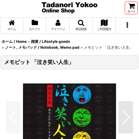
カート
ホーム
カテゴリ
マイページ
商品検索
ご利用案内
ホーム / Home
>
雑貨 / Lifestyle goods
>
ノート, メモパッド / Notebook, Memo pad
>
メモピット 「泣き笑い人生」
メモピット 「泣き笑い人生」