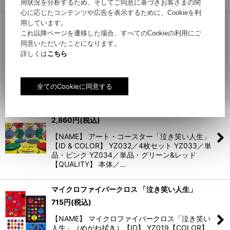
関連商品
用状況を分析するため、そしてご同意に基づきお客さまの関
心に応じたコンテンツや広告を表示するために、Cookieを利
用しています。
アートマスコットチャーム
これ以降ページを遷移した場合、すべてのCookieの利用にご
1,408
円
(税込)
同意いただいたことになります。
商品ID：YZ045商品名：アートマスコットチャー
詳しくは
こちら
ムパッケージサイズ：(H)80mm X 直径80mm本
体サイズ：(D)70mm X (H)70mm X (W)75mm素
材：ポリエステル / PP種類…
アート・コースター 「泣き笑い人生」
2,860
円
(税込)
【NAME】 アート・コースター「泣き笑い人生」
【ID & COLOR】 YZ032／4枚セット YZ033／単
品・ピンク YZ034／単品・グリーン&レッド
【QUALITY】 本体／…
マイクロファイバークロス 「泣き笑い人生」
715
円
(税込)
【NAME】 マイクロファイバークロス「泣き笑い
人生」（めがね拭き）【ID】 YZ019【COLOR】