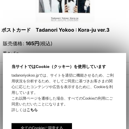
ポストカード Tadanori Yokoo : Kora-ju ver.3
販売価格
:
165
円
(税込)
重さ
:
5g
当サイトではCookie（クッキー）を使用しています
数量
:
tadanoriyokoo.jpでは、サイトを適切に機能させるため、ご利
返品特約に関する重要事項
用状況を分析するため、そしてご同意に基づきお客さまの関
心に応じたコンテンツや広告を表示するために、Cookieを利
用しています。
カートに入れる / Add to Cart
これ以降ページを遷移した場合、すべてのCookieの利用にご
同意いただいたことになります。
詳しくは
こちら
お問い合わせ