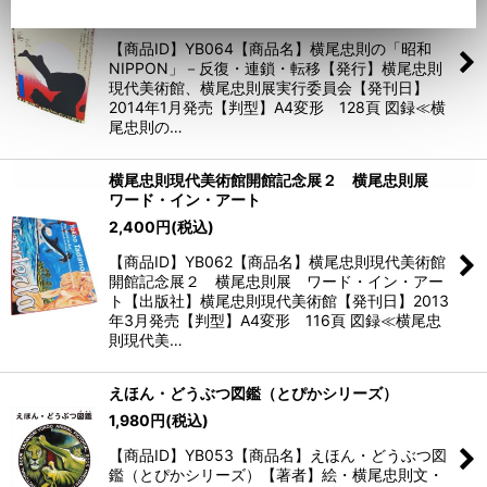
2,500
円
(税込)
【商品ID】YB064【商品名】横尾忠則の「昭和
NIPPON」－反復・連鎖・転移【発行】横尾忠則
現代美術館、横尾忠則展実行委員会【発刊日】
2014年1月発売【判型】A4変形 128頁 図録≪横
尾忠則の…
横尾忠則現代美術館開館記念展２ 横尾忠則展
ワード・イン・アート
2,400
円
(税込)
【商品ID】YB062【商品名】横尾忠則現代美術館
開館記念展２ 横尾忠則展 ワード・イン・アー
ト【出版社】横尾忠則現代美術館【発刊日】2013
年3月発売【判型】A4変形 116頁 図録≪横尾忠
則現代美…
えほん・どうぶつ図鑑（とぴかシリーズ）
1,980
円
(税込)
【商品ID】YB053【商品名】えほん・どうぶつ図
鑑（とぴかシリーズ）【著者】絵・横尾忠則文・