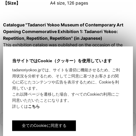
【Size】
A4 size, 126 pages
Catalogue "Tadanori Yokoo Museum of Contemporary Art
Opening Commemorative Exhibition 1: Tadanori Yokoo:
Repetition, Repetition, Repetition" (in Japanese)
This exhibition catalog was published on the occasion of the
opening of the Tadanori Yokoo Museum of Contemporary Art in
November 2012, which houses the collection of works and
当サイトではCookie（クッキー）を使用しています
materials of the Hyogo-born artist Tadanori Yokoo, as well as the
tadanoriyokoo.jpでは、サイトを適切に機能させるため、ご利
Tadanori Yokoo Exhibition "Anti-repeat, repeat, repeat".
用状況を分析するため、そしてご同意に基づきお客さまの関
心に応じたコンテンツや広告を表示するために、Cookieを利
※This book is not available in general bookstores. It is only
用しています。
available at our ONLINE SHOP and the Tadanori Yokoo Museum
これ以降ページを遷移した場合、すべてのCookieの利用にご
of Contemporary Art.
同意いただいたことになります。
詳しくは
こちら
関連商品
横尾忠則の「昭和NIPPON」－反復・連鎖・転移