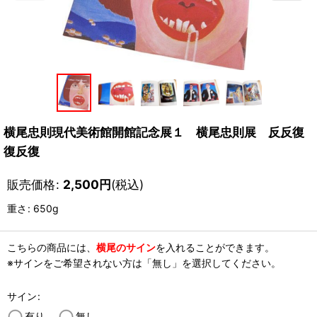
横尾忠則現代美術館開館記念展１ 横尾忠則展 反反復
復反復
販売価格
:
2,500
円
(税込)
重さ
:
650g
こちらの商品には、
横尾のサイン
を入れることができます。
※サインをご希望されない方は「無し」を選択してください。
サイン
:
有り
無し