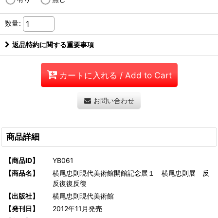
数量
:
返品特約に関する重要事項
カートに入れる / Add to Cart
お問い合わせ
商品詳細
【商品ID】
YB061
【商品名】
横尾忠則現代美術館開館記念展１ 横尾忠則展 反
反復復反復
【出版社】
横尾忠則現代美術館
【発刊日】
2012年11月発売