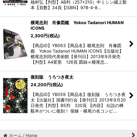
穂村弘【判型】AB判（257×210）中ミシン綴上製
本【頁数】34頁【ISBN】978-4-8…
横尾忠則 肖像図鑑 Yokoo Tadanori HUMAN
ICONS
2,300
円
(税込)
【商品ID】YB063【商品名】横尾忠則 肖像図
鑑 Yokoo Tadanori HUMAN ICONS【出版社】
横尾忠則現代美術館【発刊日】2013年9月発売
【判型】A4変形 126頁 図録≪横尾忠…
復刻版 うろつき夜太
24,200
円
(税込)
【商品ID】YB059【商品名】復刻版 うろつき夜
太【出版社】国書刊行会【発刊日】2013年9月20
日発売【判型】B5判 320頁 【内容】 伝説の稀
覯本がついに復刻！ 柴錬・横尾の名コンビ…
ホーム / Home