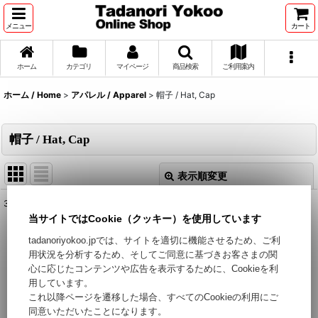
メニュー
カート
ホーム
カテゴリ
マイページ
商品検索
ご利用案内
ホーム / Home
>
アパレル / Apparel
>
帽子 / Hat, Cap
帽子 / Hat, Cap
表示順変更
閉じる
3
件
表示数
:
当サイトではCookie（クッキー）を使用しています
tadanoriyokoo.jpでは、サイトを適切に機能させるため、ご利
用状況を分析するため、そしてご同意に基づきお客さまの関
並び順
:
心に応じたコンテンツや広告を表示するために、Cookieを利
用しています。
絞り込む
これ以降ページを遷移した場合、すべてのCookieの利用にご
同意いただいたことになります。