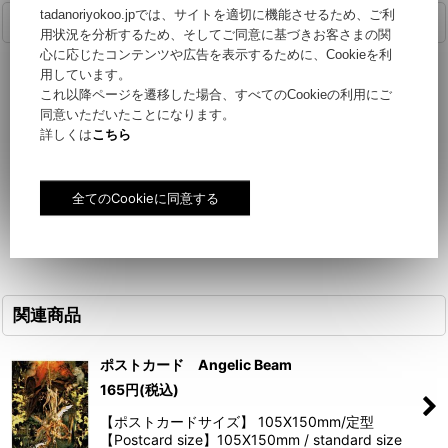
tadanoriyokoo.jpでは、サイトを適切に機能させるため、ご利
商品詳細
用状況を分析するため、そしてご同意に基づきお客さまの関
心に応じたコンテンツや広告を表示するために、Cookieを利
用しています。
【ポストカードサイズ】 105X150mm/定型
これ以降ページを遷移した場合、すべてのCookieの利用にご
同意いただいたことになります。
【Postcard size】105X150mm / standard size
詳しくは
こちら
関連商品
ポストカード Angelic Beam
165
円
(税込)
【ポストカードサイズ】 105X150mm/定型
【Postcard size】105X150mm / standard size