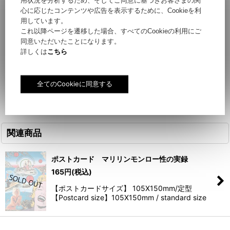
用状況を分析するため、そしてご同意に基づきお客さまの関
心に応じたコンテンツや広告を表示するために、Cookieを利
【ポストカードサイズ】 105X150mm/定型
用しています。
これ以降ページを遷移した場合、すべてのCookieの利用にご
【Postcard size】105X150mm / standard size
同意いただいたことになります。
詳しくは
こちら
関連商品
ポストカード マリリンモンロー性の実録
165
円
(税込)
【ポストカードサイズ】 105X150mm/定型
【Postcard size】105X150mm / standard size