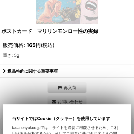
ポストカード マリリンモンロー性の実録
販売価格
:
165
円
(税込)
重さ
:
5g
返品特約に関する重要事項
再入荷
お問い合わせ
当サイトではCookie（クッキー）を使用しています
商品詳細
tadanoriyokoo.jpでは、サイトを適切に機能させるため、ご利
用状況を分析するため、そしてご同意に基づきお客さまの関