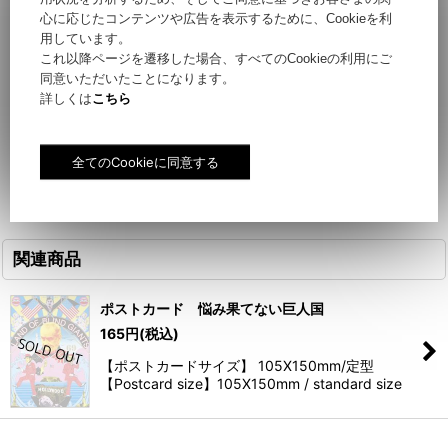
心に応じたコンテンツや広告を表示するために、Cookieを利
【ポストカードサイズ】 105X150mm/定型
用しています。
これ以降ページを遷移した場合、すべてのCookieの利用にご
【Postcard size】105X150mm / standard size
同意いただいたことになります。
詳しくは
こちら
関連商品
ポストカード 悩み果てない巨人国
165
円
(税込)
【ポストカードサイズ】 105X150mm/定型
【Postcard size】105X150mm / standard size