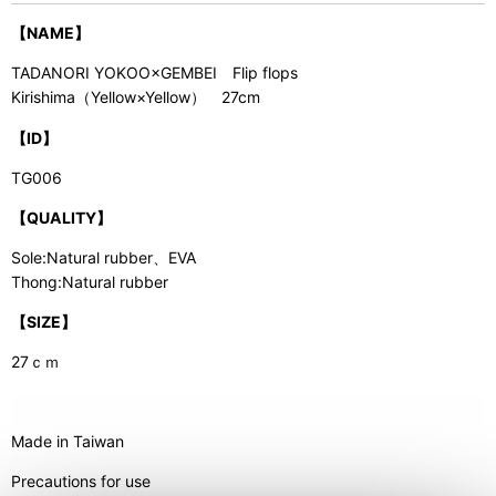
【NAME】
TADANORI YOKOO×GEMBEI Flip flops
Kirishima（Yellow×Yellow） 27cm
【ID】
TG006
【QUALITY】
Sole:Natural rubber、EVA
Thong:Natural rubber
【SIZE】
27ｃｍ
Made in Taiwan
Precautions for use