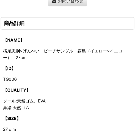
お問い合わせ
商品詳細
【NAME】
横尾忠則×げんべい ビーチサンダル 霧島（イエロー×イエロ
ー） 27cm
【ID】
TG006
【QUALITY】
ソール:天然ゴム、EVA
鼻緒:天然ゴム
【SIZE】
27ｃｍ