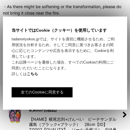
・As there might be softening or the transformation, please do
not bring it close near the fire.
・The use at the slippery place, please be careful about use to
be in danger of the fall.
当サイトではCookie（クッキー）を使用しています
tadanoriyokoo.jpでは、サイトを適切に機能させるため、ご利
・It may lead to discoloration and detachment of the print when I
用状況を分析するため、そしてご同意に基づきお客さまの関
strongly rub it.
心に応じたコンテンツや広告を表示するために、Cookieを利
用しています。
これ以降ページを遷移した場合、すべてのCookieの利用にご
同意いただいたことになります。
詳しくは
こちら
関連商品
ビーチサンダル 霧島（ブラック×ブラック）
28cm
8,800
円
(税込)
【NAME】横尾忠則×げんべい ビーチサンダル
霧島（ブラック×ブラック） 28cm【ID】
TG007【QUALITY】 ソール:天然ゴム、EVA鼻