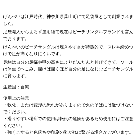
げんべいは江戸時代、神奈川県葉山町にて足袋屋として創業されま
した。
足袋職人からよろず屋を経て現在はビーチサンダルブランドを営ん
でおります。
げんべいのビーチサンダルは履きやすさが特徴的で、スレや締めつ
けで足が痛くなりにくいです。
鼻緒は自分の足幅や甲の高さによりだんだんと伸びてきて、ソール
は体重でへこみ、履けば履くほど自分の足になじむビーチサンダル
に育ちます。
生産国：台湾
使用上の注意
・軟化、または変形の恐れがありますので火のそばには近づけない
でください。
・滑りやすい場所での使用は転倒の危険があるため使用にはご注意
ください。
・強くこすると色落ちや印刷の剥がれに繋がる場合がございます。