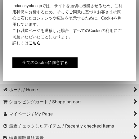
ビーチサンダル 霧島
ビーチサンダル 霧島
ビーチサンダル 霧島
tadanoriyokoo.jpでは、サイトを適切に機能させるため、ご利
（ブラック×ブラック）
（イエロー×イエロー）
（オレンジ×ネイビー）
用状況を分析するため、そしてご同意に基づきお客さまの関
28cm
27cm
26cm
心に応じたコンテンツや広告を表示するために、Cookieを利
用しています。
これ以降ページを遷移した場合、すべてのCookieの利用にご
同意いただいたことになります。
詳しくは
こちら
ビーチサンダル 霧島
ビーチサンダル 小豆島
ビーチサンダル 霧島
（ホワイト×オレンジ）
24・27cm
（ベージュ×パープル）
24cm
24・27cm
ホーム / Home
ショッピングカート / Shopping cart
マイページ / My Page
最近チェックしたアイテム / Recently checked items
特定商取引法表示