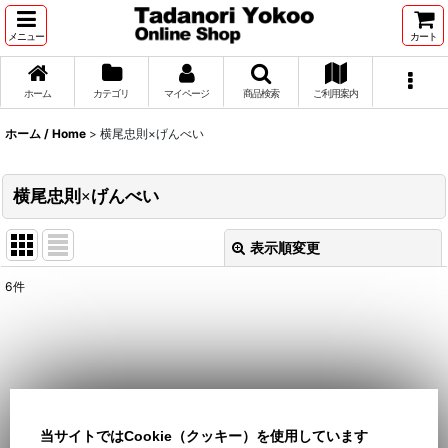
メニュー
カート
ホーム
カテゴリ
マイページ
商品検索
ご利用案内
ホーム / Home
>
横尾忠則×げんべい
横尾忠則×げんべい
表示順変更
閉じる
6
件
表示数
:
並び順
:
絞り込む
当サイトではCookie（クッキー）を使用しています