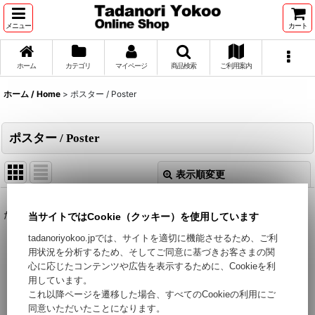
メニュー
カート
ホーム
カテゴリ
マイページ
商品検索
ご利用案内
ホーム / Home
>
ポスター / Poster
ポスター / Poster
表示順変更
閉じる
表示数
:
ただいま準備中です。今しばらくお待ちください。
当サイトではCookie（クッキー）を使用しています
tadanoriyokoo.jpでは、サイトを適切に機能させるため、ご利
用状況を分析するため、そしてご同意に基づきお客さまの関
並び順
:
心に応じたコンテンツや広告を表示するために、Cookieを利
用しています。
絞り込む
これ以降ページを遷移した場合、すべてのCookieの利用にご
同意いただいたことになります。