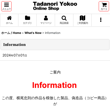
メニュー
カート
ホーム
カテゴリ
マイページ
商品検索
ご利用案内
ホーム / Home
>
What's New
>
Information
Information
2024
07
01
年
月
日
ご案内
Information
この度、横尾忠則の作品を模倣した製品、偽造品（コピー商品）
が