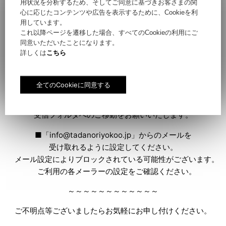
用状況を分析するため、そしてご同意に基づきお客さまの関
容量がいっぱいになっていないか。
心に応じたコンテンツや広告を表示するために、Cookieを利
用しています。
■
迷惑メールフォルダに入っていないか。
これ以降ページを遷移した場合、すべてのCookieの利用にご
受信時に、「迷惑メールフォルダ」へ
同意いただいたことになります。
詳しくは
こちら
自動的に振り分けられていることがございます。
特にフリーメールのアドレスをご利用のお客様からの
お問合せが増えております。
（Hotmail、Yahooメール、Googleのgmail等）
迷惑メールフォルダをご確認いただき、
受信フォルダへのご移動をお願いいたします。
■「info@tadanoriyokoo.jp」からのメールを
受け取れるように設定してください。
メール設定によりブロックされている可能性がございます。
ご利用の各メーラーの設定をご確認ください。
～～～～～～～～～～～～
ご不明点等ございましたらお気軽にお申し付けください。