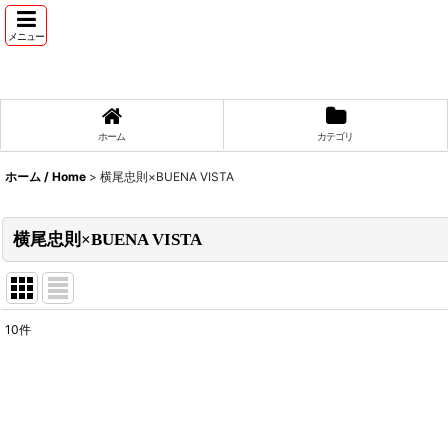
メニュー
ホーム
カテゴリ
ホーム / Home
>
横尾忠則×BUENA VISTA
横尾忠則×BUENA VISTA
10
件
表示数
:
並び順
: