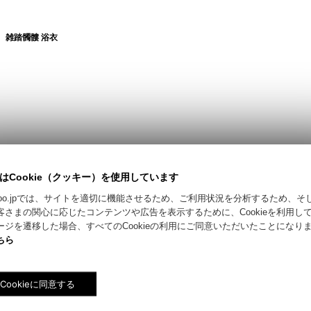
絞り込む
雑踏髑髏 浴衣
髑髏bandana L/S shirts
はCookie（クッキー）を使用しています
riyokoo.jpでは、サイトを適切に機能させるため、ご利用状況を分析するため、
客さまの関心に応じたコンテンツや広告を表示するために、Cookieを利用し
ージを遷移した場合、すべてのCookieの利用にご同意いただいたことになり
ちら
雑踏髑髏 S/S shirts