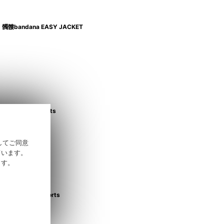
髑髏bandana EASY JACKET
雑踏髑髏 L/S shirts
そしてご同意
ています。
ます。
髑髏bandana shorts