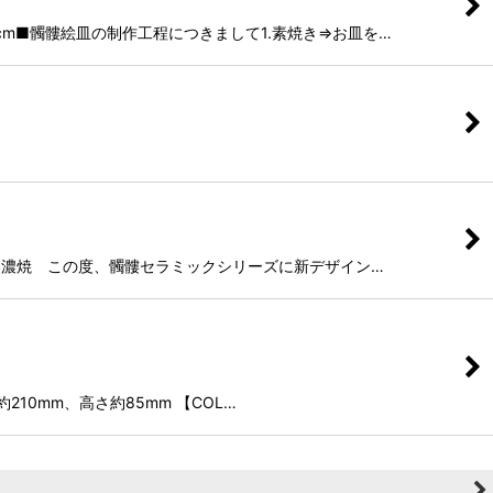
.5cm■髑髏絵皿の制作工程につきまして1.素焼き⇒お皿を…
陶器 美濃焼 この度、髑髏セラミックシリーズに新デザイン…
10mm、高さ約85mm 【COL…