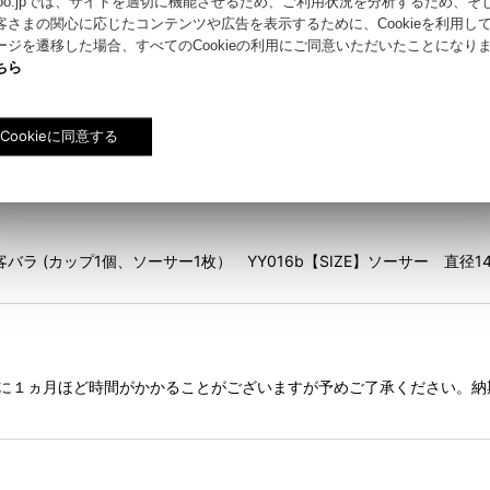
riyokoo.jpでは、サイトを適切に機能させるため、ご利用状況を分析するため、
客さまの関心に応じたコンテンツや広告を表示するために、Cookieを利用し
ージを遷移した場合、すべてのCookieの利用にご同意いただいたことになり
ちら
 (カップ1個、ソーサー1枚） YY016b【SIZE】ソーサー 直径14.7
に１ヵ月ほど時間がかかることがございますが予めご了承ください。納期