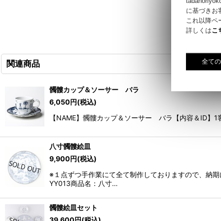
tadano
に基づきお
これ以降ペ
詳しくは
こ
関連商品
髑髏カップ＆ソーサー バラ
6,050
円
(税込)
【NAME】髑髏カップ＆ソーサー バラ【内容＆ID】1客バラ
八寸髑髏絵皿
9,900
円
(税込)
※１点ずつ手作業にて全て制作しておりますので、納期
YY013商品名：八寸…
髑髏絵皿セット
39,600
円
(税込)