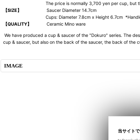
The price is normally 3,700 yen per cup, but the set o
【SIZE】
Saucer Diameter 14.7cm
Cups: Diameter 7.8cm x Height 6.7cm *Handles n
【QUALITY】
Ceramic Mino ware
We have produced a cup & saucer of the "Dokuro" series. The design
cup & saucer, but also on the back of the saucer, the back of the cu
IMAGE
当サイトで