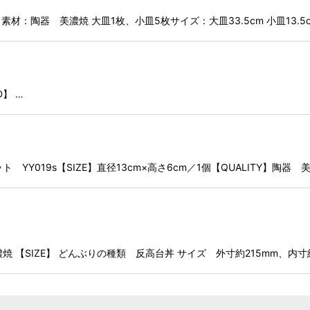
 素材：陶器 美濃焼 大皿1枚、小皿5枚サイズ：大皿33.5cm 小皿13
】 …
ト YY019s【SIZE】直径13cm×高さ6cm／1個【QUALITY】
 【SIZE】 どんぶりの種類 反高台丼 サイズ 外寸約215mm、内寸約2