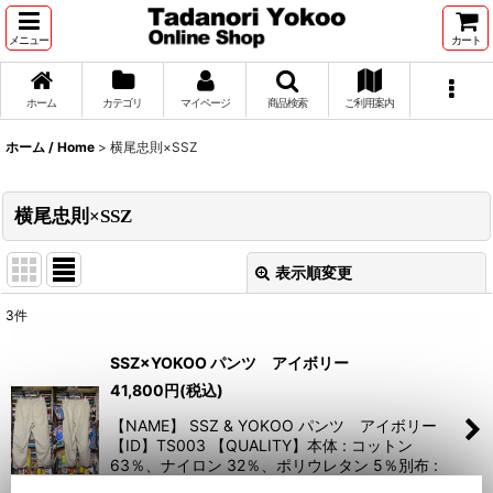
メニュー
カート
ホーム
カテゴリ
マイページ
商品検索
ご利用案内
ホーム / Home
>
横尾忠則×SSZ
横尾忠則×SSZ
表示順変更
閉じる
3
件
表示数
:
SSZ×YOKOO パンツ アイボリー
41,800
円
(税込)
並び順
:
【NAME】 SSZ & YOKOO パンツ アイボリー
【ID】TS003 【QUALITY】本体 : コットン
絞り込む
63％、ナイロン 32％、ポリウレタン 5％別布 :
ポリエステル 100％ …