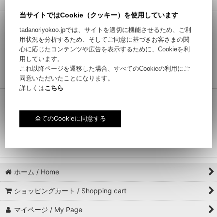
当サイトではCookie（クッキー）を使用しています
SSZ×YOKOO パンツ ネイビー
tadanoriyokoo.jpでは、サイトを適切に機能させるため、ご利
41,800
円
(税込)
用状況を分析するため、そしてご同意に基づきお客さまの関
【NAME】 SSZ x YOKOO パンツ ネイビー
心に応じたコンテンツや広告を表示するために、Cookieを利
【ID】TS004 【QUALITY】本体 ： コットン
用しています。
63％、ナイロン 32％、ポリウレタン 5％別布 ：
これ以降ページを遷移した場合、すべてのCookieの利用にご
ポリエステル 100％ …
同意いただいたことになります。
詳しくは
こちら
【30％OFF】SSZ×YOKOO デッキ YOKOO
16,170
円
(税込)
SALE 30%OFF （値引き額：6,930円）23,100
円→16,170円 (税込)【NAME】SSZ×YOKOO デッ
キ YOKOO【ID】TS005【QUALITY】木…
ホーム / Home
ショッピングカート / Shopping cart
マイページ / My Page