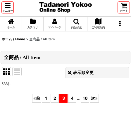
メニュー
カート
ホーム
カテゴリ
マイページ
商品検索
ご利用案内
ホーム / Home
>
全商品 / All Item
全商品 / All Item
表示順変更
閉じる
588
件
表示数
:
«
前
1
2
3
4
...
10
次
»
並び順
:
絞り込む