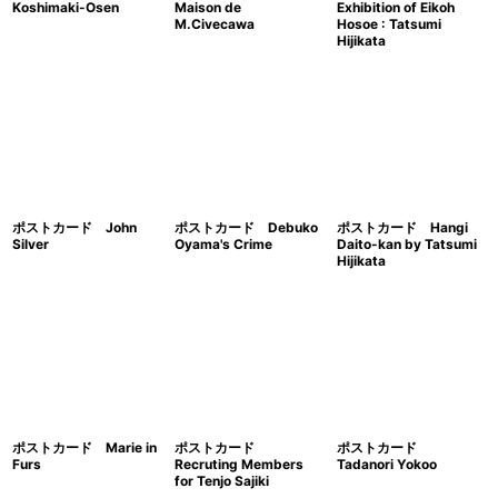
Koshimaki-Osen
Maison de
Exhibition of Eikoh
M.Civecawa
Hosoe : Tatsumi
Hijikata
ポストカード John
ポストカード Debuko
ポストカード Hangi
Silver
Oyama's Crime
Daito-kan by Tatsumi
Hijikata
ポストカード Marie in
ポストカード
ポストカード
Furs
Recruting Members
Tadanori Yokoo
for Tenjo Sajiki