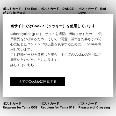
ポストカード The End
ポストカード DANCE
ポストカード Red
of Life Is Moral
Love
当サイトではCookie（クッキー）を使用しています
tadanoriyokoo.jpでは、サイトを適切に機能させるため、ご利
用状況を分析するため、そしてご同意に基づきお客さまの関
心に応じたコンテンツや広告を表示するために、Cookieを利
用しています。
これ以降ページを遷移した場合、すべてのCookieの利用にご
ポストカード
ポストカード
ポストカード
同意いただいたことになります。
Mexicans and Farmers
Requiem for Tama 088
Requiem for Tama 082
詳しくは
こちら
ポストカード
ポストカード
ポストカード
Requiem for Tama 008
Requiem for Tama 019
Pleasure of Crossing