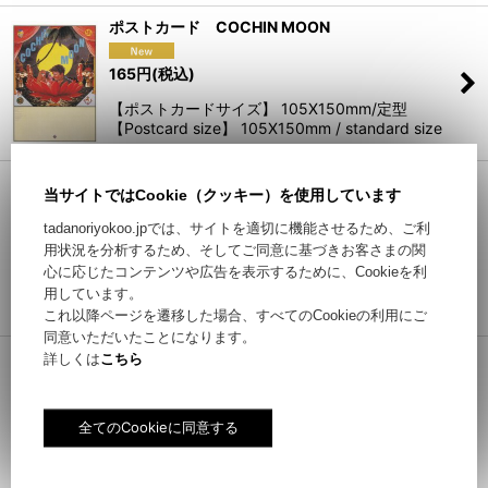
絞り込む
ポストカード COCHIN MOON
165
円
(税込)
【ポストカードサイズ】 105X150mm/定型
【Postcard size】 105X150mm / standard size
ポストカード Yokoo Tadanori Collection:
当サイトではCookie（クッキー）を使用しています
Nishiwaki Okanoyama Museum of Art
tadanoriyokoo.jpでは、サイトを適切に機能させるため、ご利
165
円
(税込)
用状況を分析するため、そしてご同意に基づきお客さまの関
心に応じたコンテンツや広告を表示するために、Cookieを利
【ポストカードサイズ】 105X150mm/定型
用しています。
【Postcard size】 105X150mm / standard size
これ以降ページを遷移した場合、すべてのCookieの利用にご
同意いただいたことになります。
Tadanori Yokoo's Poster Postcard Box ポスト
詳しくは
こちら
カード26枚セット
3,300
円
(税込)
2000年に刊行された、横尾忠則のポスターポスト
カードボックスです。26枚のポストカードを収録