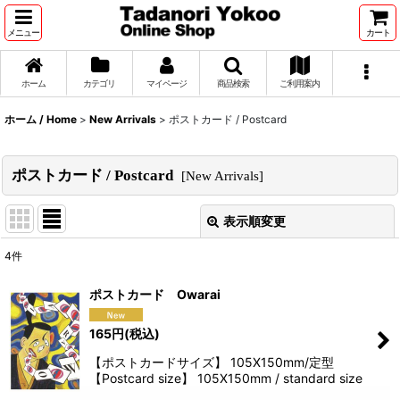
メニュー
カート
ホーム
カテゴリ
マイページ
商品検索
ご利用案内
ホーム / Home
>
New Arrivals
>
ポストカード / Postcard
ポストカード / Postcard
[
New Arrivals
]
表示順変更
閉じる
4
件
サブカテゴリ
:
ポストカード Owarai
表示数
:
165
円
(税込)
【ポストカードサイズ】 105X150mm/定型
並び順
:
【Postcard size】 105X150mm / standard size