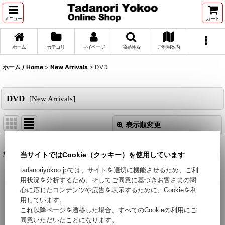
メニュー
カート
ホーム
カテゴリ
マイページ
商品検索
ご利用案内
ホーム / Home
>
New Arrivals
>
DVD
DVD
[
New Arrivals
]
表示順変更
閉じる
表示数
:
ただいま準備中です。今しばらくお待ちください。
当サイトではCookie（クッキー）を使用しています
tadanoriyokoo.jpでは、サイトを適切に機能させるため、ご利
用状況を分析するため、そしてご同意に基づきお客さまの関
並び順
:
心に応じたコンテンツや広告を表示するために、Cookieを利
用しています。
絞り込む
これ以降ページを遷移した場合、すべてのCookieの利用にご
同意いただいたことになります。