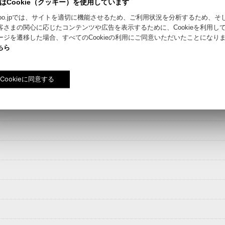
はCookie（クッキー）を使用しています
絞り込む
riyokoo.jpでは、サイトを適切に機能させるため、ご利用状況を分析するため、
客さまの関心に応じたコンテンツや広告を表示するために、Cookieを利用し
ージを遷移した場合、すべてのCookieの利用にご同意いただいたことになり
ちら