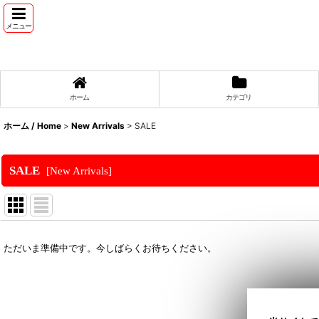
メニュー
ホーム
カテゴリ
ホーム / Home
>
New Arrivals
>
SALE
SALE
[
New Arrivals
]
表示数
:
ただいま準備中です。今しばらくお待ちください。
並び順
: