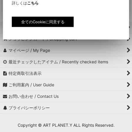
詳しくは
こちら
アパレル / Apparel (全商品 / All Item)
トップス / Tops
ホーム / Home
ボトムス / Bottoms
ショッピングカート / Shopping cart
レッグウェア / Leg wear
マイページ / My Page
アンダーウェア / Underwear
最近チェックしたアイテム / Recently checked items
帽子 / Hat, Cap
特定商取引法表示
バッグ, ポーチ / Bag, Pouch
ご利用案内 / User Guide
スケートボード / Skateboard
お問い合わせ / Contact Us
プライバシーポリシー
ホームスタイル / Home style
タオル, スカーフ, 手ぬぐい / Towel, Scarf, Tenugui
Copyright © ART PLANET.Y ALL Rights Reserved.