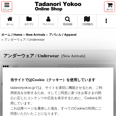
メニュー
カート
ホーム
カテゴリ
マイページ
商品検索
ご利用案内
ホーム / Home
>
New Arrivals
>
アパレル / Apparel
>
アンダーウェア / Underwear
アンダーウェア / Underwear
[
New Arrivals
]
表示順変更
閉じる
当サイトではCookie（クッキー）を使用しています
表示数
:
ただいま準備中です。今しばらくお待ちください。
tadanoriyokoo.jpでは、サイトを適切に機能させるため、ご利
用状況を分析するため、そしてご同意に基づきお客さまの関
並び順
:
心に応じたコンテンツや広告を表示するために、Cookieを利
用しています。
カテゴリで絞り込む
これ以降ページを遷移した場合、すべてのCookieの利用にご
絞り込む
同意いただいたことになります。