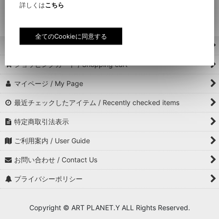
詳しくは
こちら
アパレル / Apparel (全商品 / All Item)
トップス / Tops
ホーム / Home
ボトムス / Bottoms
ショッピングカート / Shopping cart
レッグウェア / Leg wear
マイページ / My Page
アンダーウェア / Underwear
最近チェックしたアイテム / Recently checked items
帽子 / Hat, Cap
特定商取引法表示
バッグ, ポーチ / Bag, Pouch
ご利用案内 / User Guide
スケートボード / Skateboard
お問い合わせ / Contact Us
プライバシーポリシー
ホームスタイル / Home style
タオル, スカーフ, 手ぬぐい / Towel, Scarf, Tenugui
Copyright © ART PLANET.Y ALL Rights Reserved.