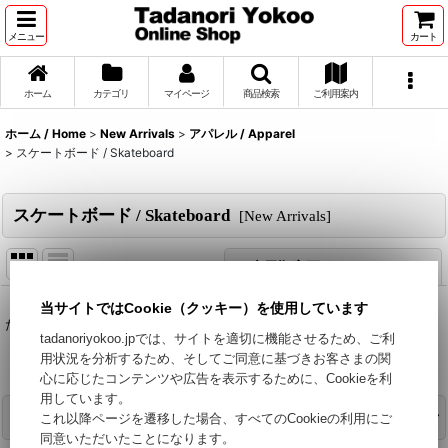
メニュー
カート
ホーム
カテゴリ
マイページ
商品検索
ご利用案内
ホーム / Home
>
New Arrivals
>
アパレル / Apparel
>
スケートボード / Skateboard
スケートボード / Skateboard
[
New Arrivals
]
表示順変更
閉じる
当サイトではCookie（クッキー）を使用しています
表示数
:
ただいま準備中です。今しばらくお待ちください。
tadanoriyokoo.jpでは、サイトを適切に機能させるため、ご利
用状況を分析するため、そしてご同意に基づきお客さまの関
並び順
:
心に応じたコンテンツや広告を表示するために、Cookieを利
用しています。
カテゴリで絞り込む
これ以降ページを遷移した場合、すべてのCookieの利用にご
絞り込む
同意いただいたことになります。