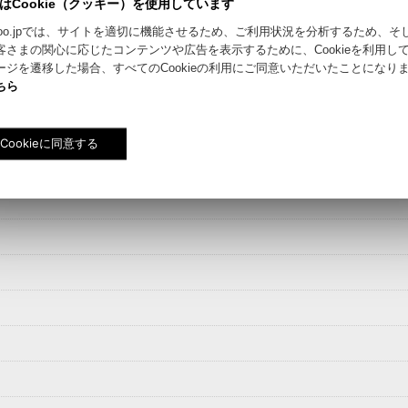
はCookie（クッキー）を使用しています
絞り込む
riyokoo.jpでは、サイトを適切に機能させるため、ご利用状況を分析するため、
客さまの関心に応じたコンテンツや広告を表示するために、Cookieを利用し
ージを遷移した場合、すべてのCookieの利用にご同意いただいたことになり
ちら